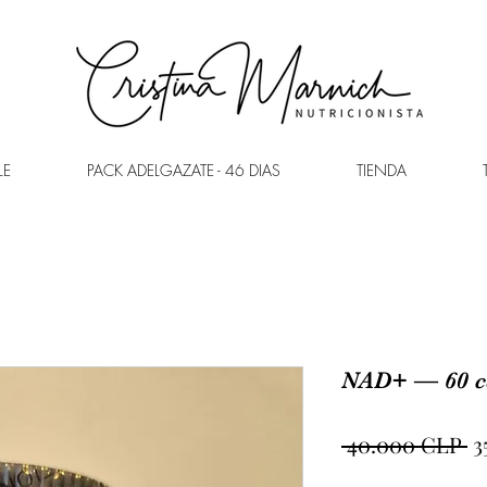
LE
PACK ADELGAZATE - 46 DIAS
TIENDA
NAD+ — 60 cá
P
 40.000 CLP 
3