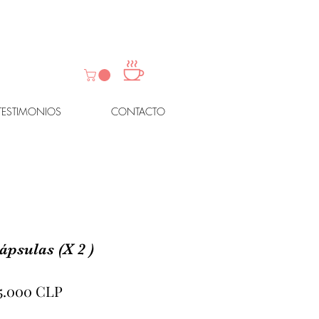
TESTIMONIOS
CONTACTO
psulas (X 2 )
recio
Precio
5.000 CLP
de