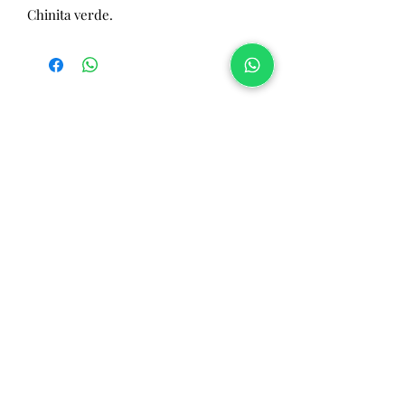
Chinita verde.
Dirección
:
Chiloe 1218-C , Punta Arenas
Horario Telefónico:
Lunes a viernes:
10:00 a 13:00 hrs y 15:00 a 19:00 hrs
Contacto
Telefónico/Whatsapp
Secretaria: ‭
+56 9 9078 4402
‬
Tienda:
+56 9 3869 1106‬
>