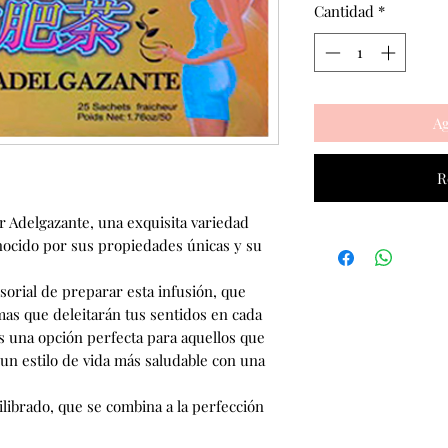
Cantidad
*
Ag
R
r Adelgazante, una exquisita variedad
conocido por sus propiedades únicas y su
orial de preparar esta infusión, que
mas que deleitarán tus sentidos en cada
s una opción perfecta para aquellos que
un estilo de vida más saludable con una
ilibrado, que se combina a la perfección