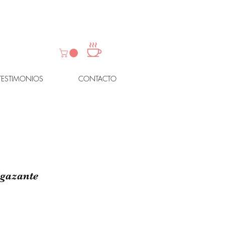
TESTIMONIOS
CONTACTO
lgazante
io