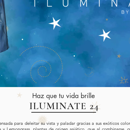
Haz que tu vida brille
ILUMINATE 24
sada para deleitar su vista y paladar gracias a sus exóticos colo
 y Lemongrass, plantas de origen asiático, que al combinarse, g