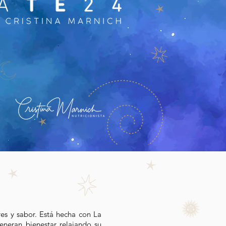
res y sabor. Está hecha con La
eneran bienestar relajando su