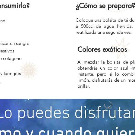
onsumirlo?
¿Cómo se prepara?
Coloque una bolsita de té du
une
a 500cc de agua hervida.
reutilizada una segunda vez.
zúcar en sangre
Colores exóticos
estivos
e colágeno
Al mezclar la bolsita de pl
obtendrás un color azul in
y faringitis
instante, pero si lo comb
limón, disfrutarás de un mo
…
brillar.