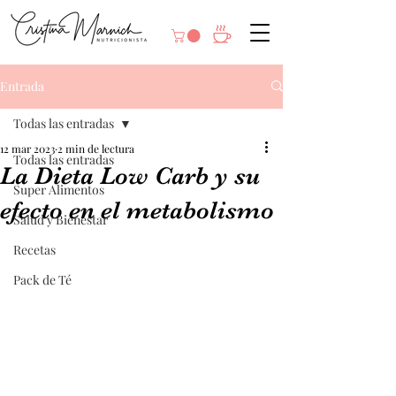
Entrada
Todas las entradas
12 mar 2023
2 min de lectura
Todas las entradas
La Dieta Low Carb y su
Super Alimentos
efecto en el metabolismo
Salud y Bienestar
Recetas
Pack de Té