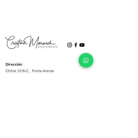
Dirección
:
Chiloe 1218-C , Punta Arenas
Horario Telefónico:
Lunes a viernes:
10:00 a 13:00 hrs y 15:00 a 19:00 hrs
Contacto
Telefónico/Whatsapp
Secretaria: ‭
+56 9 9078 4402
‬
Tienda:
+56 9 3869 1106‬
>