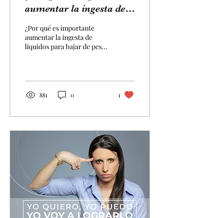
aumentar la ingesta de
líquidos para bajar de
¿Por qué es importante
peso?
aumentar la ingesta de
líquidos para bajar de peso?
Es vital aumentar los
líquidos si deseamos bajar
de peso.
881
0
1