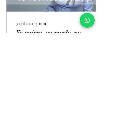
30 jul 2021
∙
3
min
Yo quiero, yo puedo, yo
voy a lograrlo!
El cambio de mentalidad
que necesitas para
conseguir tus objetivos!
730
0
5
Cargar más