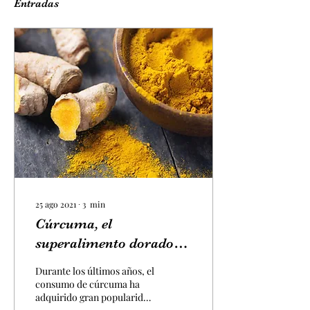
Entradas
25 ago 2021
∙
3
min
Cúrcuma, el
superalimento dorado
que otorga múltiples
Durante los últimos años, el
beneficios a nuestra
consumo de cúrcuma ha
adquirido gran popularidad
salud