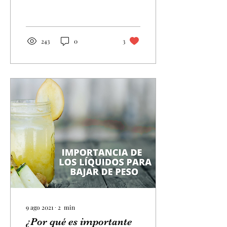
tanto en Chile como en el
resto del mundo ¿la razón?
Sus...
243
0
3
9 ago 2021
∙
2
min
¿Por qué es importante